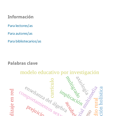
Información
Para lectores/as
Para autores/as
Para bibliotecarios/as
Palabras clave
modelo educativo por investigación
axiología
multigrado
currículo
enseñanza del álgebra
material multimedia
educación holística
aprendizaje en red
implicación
comportamientos sexuales
medio rural
ausubel
prejuicio